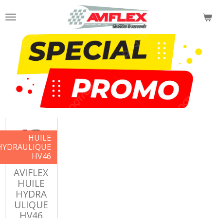
Passer
au
contenu
principal
HUILE
HYDRAULIQUE
HV46
AVIFLEX
HUILE
HYDRA
ULIQUE
HV46