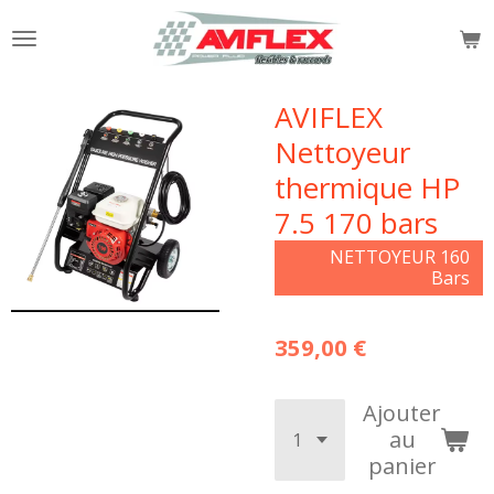
Passer
au
contenu
principal
AVIFLEX
Nettoyeur
thermique HP
7.5 170 bars
NETTOYEUR 160
Bars
359,00 €
Ajouter
au
panier